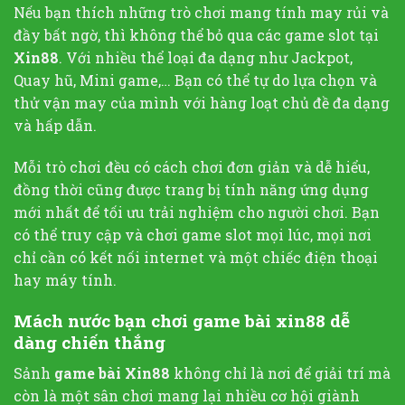
Nếu bạn thích những trò chơi mang tính may rủi và
đầy bất ngờ, thì không thể bỏ qua các game slot tại
Xin88
. Với nhiều thể loại đa dạng như Jackpot,
Quay hũ, Mini game,… Bạn có thể tự do lựa chọn và
thử vận may của mình với hàng loạt chủ đề đa dạng
và hấp dẫn.
Mỗi trò chơi đều có cách chơi đơn giản và dễ hiểu,
đồng thời cũng được trang bị tính năng ứng dụng
mới nhất để tối ưu trải nghiệm cho người chơi. Bạn
có thể truy cập và chơi game slot mọi lúc, mọi nơi
chỉ cần có kết nối internet và một chiếc điện thoại
hay máy tính.
Mách nước bạn chơi game bài xin88 dễ
dàng chiến thắng
Sảnh
game bài Xin88
không chỉ là nơi để giải trí mà
còn là một sân chơi mang lại nhiều cơ hội giành