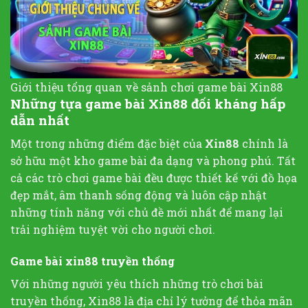
Giới thiệu tổng quan về sảnh chơi game bài Xin88
Những tựa game bài Xin88 đối kháng hấp
dẫn nhất
Một trong những điểm đặc biệt của
Xin88
chính là
sở hữu một kho game bài đa dạng và phong phú. Tất
cả các trò chơi game bài đều được thiết kế với đồ họa
đẹp mắt, âm thanh sống động và luôn cập nhật
những tính năng với chủ đề mới nhất để mang lại
trải nghiệm tuyệt vời cho người chơi.
Game bài xin88 truyền thống
Với những người yêu thích những trò chơi bài
truyền thống, Xin88 là địa chỉ lý tưởng để thỏa mãn