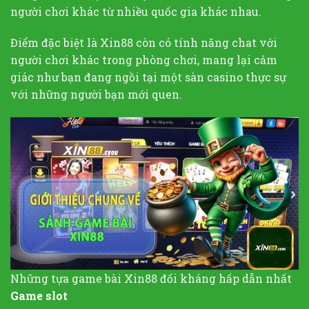
người chơi khác từ nhiều quốc gia khác nhau.
Điểm đặc biệt là Xin88 còn có tính năng chat với
người chơi khác trong phòng chơi, mang lại cảm
giác như bạn đang ngồi tại một sàn casino thực sự
với những người bạn mới quen.
Những tựa game bài Xin88 đối kháng hấp dẫn nhất
Game slot