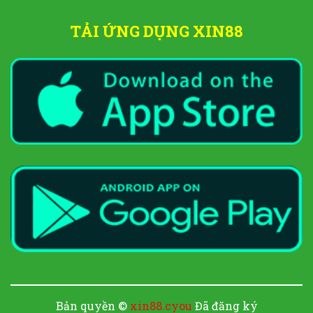
TẢI ỨNG DỤNG XIN88
Bản quyền ©
xin88.cyou
Đã đăng ký