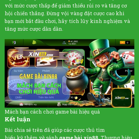
với mức cược thấp để giảm thiểu rủi ro và tăng cơ
hội chiến thắng. Đừng vội vàng đặt cược cao khi
bạn mới bắt đầu chơi, hãy tích lũy kinh nghiệm và
tăng mức cược dần dần.
Mách bạn cách chơi game bài hiệu quả
Kết luận
Bài chia sẻ trên đã giúp các cược thủ tìm
hiểu kỹ thêm về sảnh
game bài xin88
. Thương hiệu