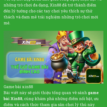
những trò chơi đa dạng, Xin88 đã trở thành điểm
đến lý tưởng cho các tay chơi yêu thích sự thử
thách và đam mê trải nghiệm những trò chơi mới
mẻ.
Game bài xin88
Bài viết này sẽ giới thiệu tổng quan về sảnh
game
bài Xin88
, cùng khám phá những điểm nổi bật, ưu
điểm và cách thức tham gia sân chơi lý thú này.